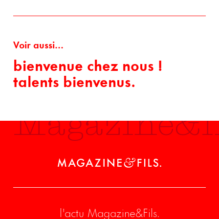
Voir aussi...
bienvenue chez nous !
talents bienvenus.
Magazine&fi
l'actu Magazine&Fils.