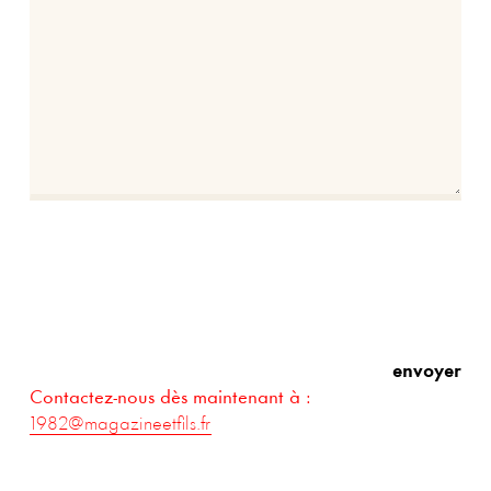
je retourne
sur le super site Magazine
Ajouter une pièce jointe (max 8 Mo)
envoyer
Contactez-nous dès maintenant à :
1982@magazineetfils.fr