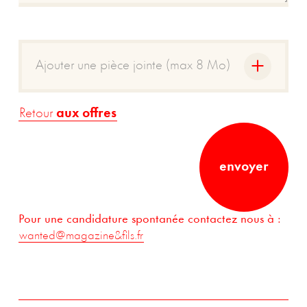
C'est reçu !
Ajouter une pièce jointe (max 8 Mo)
On revient vers vous
au plus vite.
Retour
aux offres
envoyer
je retourne
sur le super site Magazine
Pour une candidature spontanée contactez nous à :
wanted@magazine&fils.fr