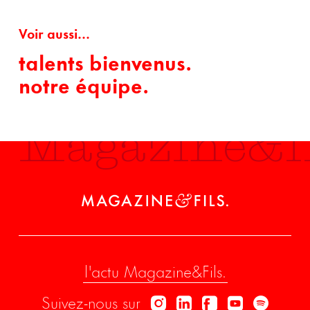
Voir aussi...
talents bienvenus.
notre équipe.
Magazine&fi
l'actu Magazine&Fils.
Suivez-nous sur