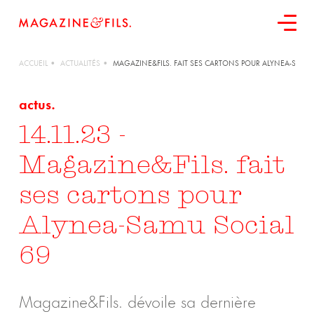
ACCUEIL
ACTUALITÉS
MAGAZINE&FILS. FAIT SES CARTONS POUR ALYNEA-SAMU 
actus.
14.11.23
-
contactez-nous
Magazine&Fils. fait
ses cartons pour
Alynea-Samu Social
69
Magazine&Fils. dévoile sa dernière