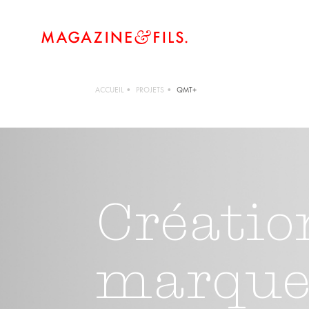
ACCUEIL
PROJETS
QMT+
contactez-nous
Créatio
marqu