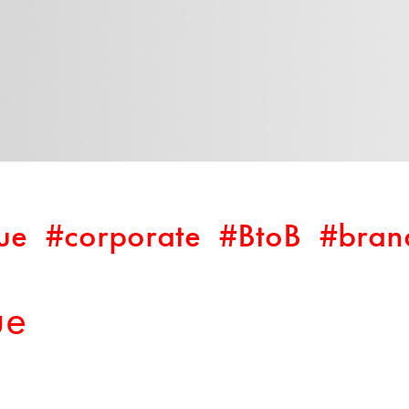
ue
#corporate
#BtoB
#bran
ue