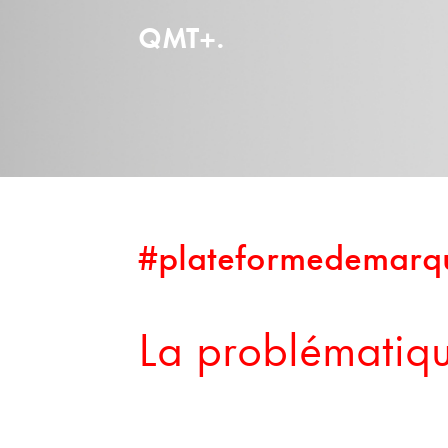
QMT+.
#plateformedemarq
La problématiq