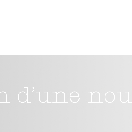
n d’une nou
e